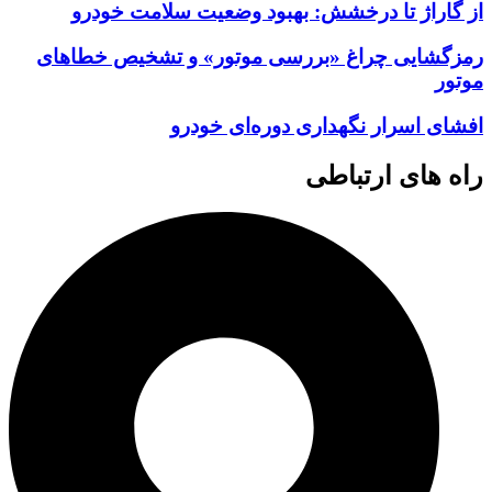
از گاراژ تا درخشش: بهبود وضعیت سلامت خودرو
رمزگشایی چراغ «بررسی موتور» و تشخیص خطاهای
موتور
افشای اسرار نگهداری دوره‌ای خودرو
راه های ارتباطی