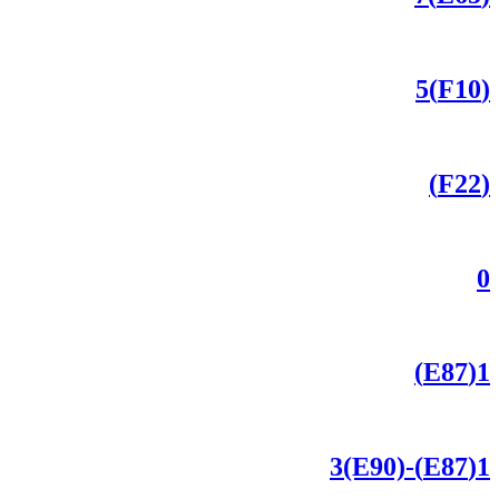
(F10)5
(F22)
0
1(E87)
1(E87)-3(E90)