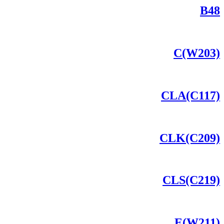
B48
C(W203)
CLA(C117)
CLK(C209)
CLS(C219)
E(W211)